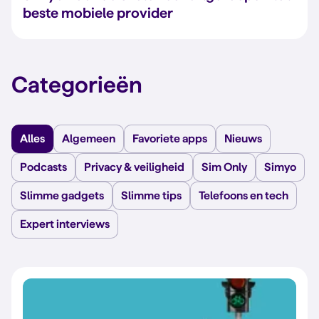
beste mobiele provider
Categorieën
Alles
Algemeen
Favoriete apps
Nieuws
Podcasts
Privacy & veiligheid
Sim Only
Simyo
Slimme gadgets
Slimme tips
Telefoons en tech
Expert interviews