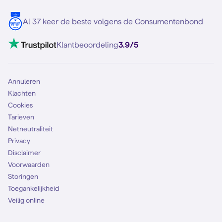
Blog
5G internet
Contact
Al 37 keer de beste volgens de Consumentenbond
Mobiel internet
VoLTE 4G bellen
Klantbeoordeling
3.9/5
Mobiel abonnement
Simkaart
Annuleren
Klachten
Cookies
Tarieven
Netneutraliteit
Privacy
Disclaimer
Voorwaarden
Storingen
Toegankelijkheid
Veilig online