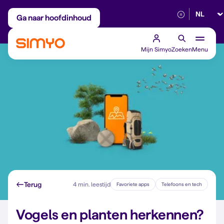
Selectee
Maandelijks aanpasbaar
Betrouwbaar 5G
Ga naar hoofdinhoud
Mijn Simyo
Zoeken
Menu
Terug
4 min. leestijd
Favoriete apps
Telefoons en tech
Vogels en planten herkennen?