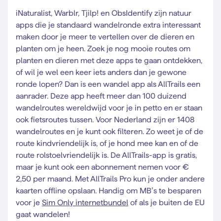
iNaturalist, Warblr, Tjilp! en ObsIdentify zijn natuur
apps die je standaard wandelronde extra interessant
maken door je meer te vertellen over de dieren en
planten om je heen. Zoek je nog mooie routes om
planten en dieren met deze apps te gaan ontdekken,
of wil je wel een keer iets anders dan je gewone
ronde lopen? Dan is een wandel app als AllTrails een
aanrader. Deze app heeft meer dan 100 duizend
wandelroutes wereldwijd voor je in petto en er staan
ook fietsroutes tussen. Voor Nederland zijn er 1408
wandelroutes en je kunt ook filteren. Zo weet je of de
route kindvriendelijk is, of je hond mee kan en of de
route rolstoelvriendelijk is. De AllTrails-app is gratis,
maar je kunt ook een abonnement nemen voor €
2,50 per maand. Met AllTrails Pro kun je onder andere
kaarten offline opslaan. Handig om MB’s te besparen
voor je
Sim Only internetbundel
of als je buiten de EU
gaat wandelen!