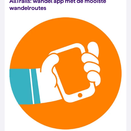
AllTrails: wandel app met de mooiste
wandelroutes