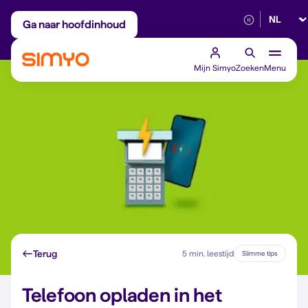
Selectee
Maandelijks aanpasbaar
Betrouwbaar 5G
Ga naar hoofdinhoud
Mijn Simyo
Zoeken
Menu
Terug
5 min. leestijd
Slimme tips
Telefoon opladen in het