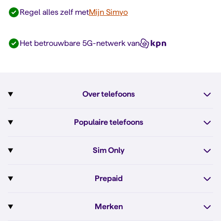
Regel alles zelf met
Mijn Simyo
Het betrouwbare 5G-netwerk van
Over telefoons
Abonnement met telefoon
Populaire telefoons
Informatie over telefoons
Pixel 10
Sim Only
Alle telefoons
Pixel 10a
Sim Only
Prepaid
iPhone 17e
Sim Only internet
Prepaid
iPhone 16
Merken
Onbeperkt bellen
Bestel Prepaid simkaart
iPhone 16e