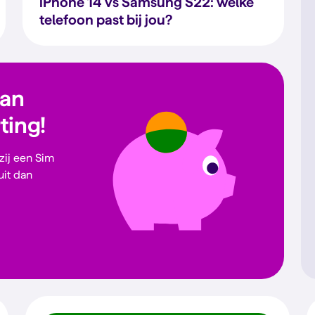
iPhone 14 vs Samsung S22: welke
telefoon past bij jou?
dan
rting!
 zij een Sim
uit dan