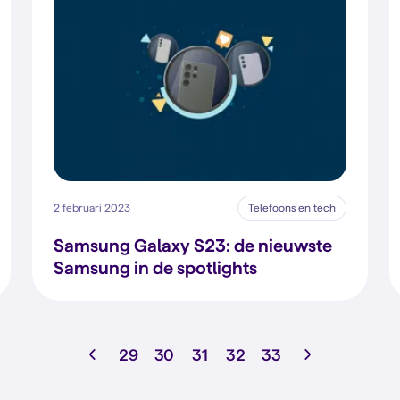
2 februari 2023
Telefoons en tech
Samsung Galaxy S23: de nieuwste
Samsung in de spotlights
29
30
31
32
33