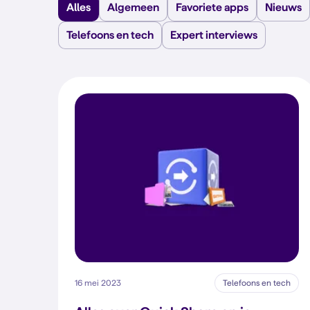
Alles
Algemeen
Favoriete apps
Nieuws
Telefoons en tech
Expert interviews
16 mei 2023
Telefoons en tech