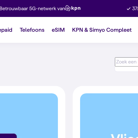
Betrouwbaar 5G-netwerk van
37
epaid
Telefoons
eSIM
KPN & Simyo Compleet