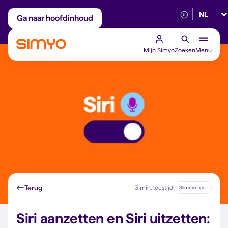
Selectee
Maandelijks aanpasbaar
Betrouwbaar 5G
Ga naar hoofdinhoud
Mijn Simyo
Zoeken
Menu
Terug
3 min. leestijd
Slimme tips
Siri aanzetten en Siri uitzetten: