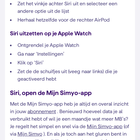
Zet het vinkje achter Siri uit en selecteer een
andere optie uit de lijst
Herhaal hetzelfde voor de rechter AirPod
Siri uitzetten op je Apple Watch
Ontgrendel je Apple Watch
Ga naar ‘Instellingen’
Klik op ‘Siri’
Zet de de schuifjes uit (veeg naar links) die je
geactiveerd hebt
Siri, open de Mijn Simyo-app
Met de Mijn Simyo-app heb je altijd en overal inzicht
in jouw
abonnement
. Benieuwd hoeveel data je al
verbruikt hebt of wil je een maandje wat meer MB’s?
Je regelt het simpel en snel via de
Mijn Simyo-app
(of
via
Mijn Simyo
). En als je toch aan het gluren bent in