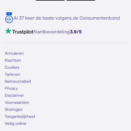
Meerdere nummers
Samsung S25 FE
Blog
5G internet
Contact
Al 37 keer de beste volgens de Consumentenbond
Mobiel internet
VoLTE 4G bellen
Klantbeoordeling
3.9/5
Mobiel abonnement
Simkaart
Annuleren
Klachten
Cookies
Tarieven
Netneutraliteit
Privacy
Disclaimer
Voorwaarden
Storingen
Toegankelijkheid
Veilig online