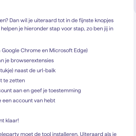
n? Dan wil je uiteraard tot in de fijnste knopjes
helpen je hieronder stap voor stap, zo ben jij in
via Google Chrome en Microsoft Edge)
an je browserextensies
tukje) naast de url-balk
t te zetten
count aan en geef je toestemming
je een account van hebt
nt klaar!
eparty moet de tool installeren. Uiteraard als je