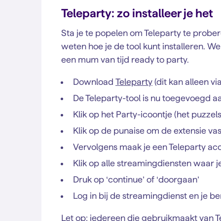
Teleparty: zo installeer je het
Sta je te popelen om Teleparty te probere
weten hoe je de tool kunt installeren. We 
een mum van tijd ready to party.
Download
Teleparty
(dit kan alleen 
De Teleparty-tool is nu toegevoegd a
Klik op het Party-icoontje (het puzzels
Klik op de punaise om de extensie vas
Vervolgens maak je een Teleparty ac
Klik op alle streamingdiensten waar 
Druk op ‘continue’ of ‘doorgaan’
Log in bij de streamingdienst en je be
Let op: iedereen die gebruikmaakt van Tel