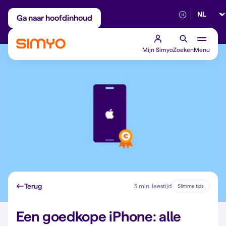
Selectee
Maandelijks aanpasbaar
Betrouwbaar 5G
Ga naar hoofdinhoud
Mijn Simyo
Zoeken
Menu
Terug
3 min. leestijd
Slimme tips
Een goedkope iPhone: alle