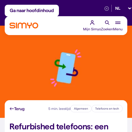
Selectee
Maandelijks aanpasbaar
Betrouwbaar 5G
Ga naar hoofdinhoud
Mijn Simyo
Zoeken
Menu
Terug
5 min. leestijd
Algemeen
Telefoons en tech
Refurbished telefoons: een