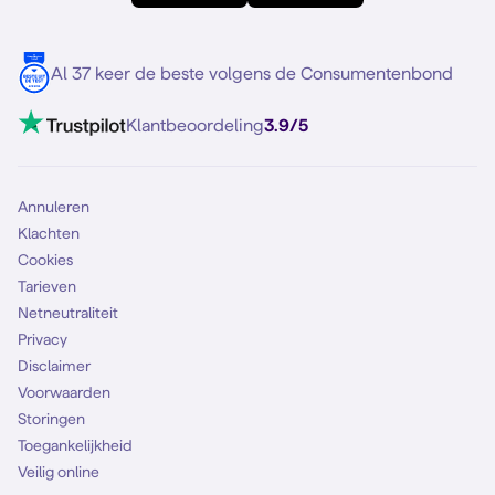
Meerdere nummers
Samsung S25 FE
Blog
5G internet
Contact
Al 37 keer de beste volgens de Consumentenbond
Mobiel internet
VoLTE 4G bellen
Klantbeoordeling
3.9/5
Mobiel abonnement
Simkaart
Annuleren
Klachten
Cookies
Tarieven
Netneutraliteit
Privacy
Disclaimer
Voorwaarden
Storingen
Toegankelijkheid
Veilig online