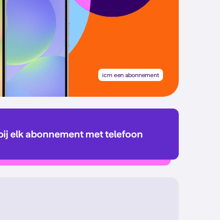
icm een abonnement
bij elk abonnement met telefoon