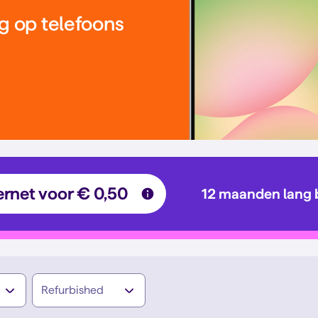
g op telefoons
ernet voor € 0,50
12 maanden lang 
Refurbished