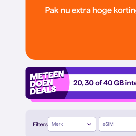
Pak nu extra hoge kortin
20, 30 of 40 GB int
Filters
Merk
eSIM