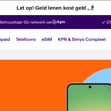
Let op! Geld lenen kost geld
Betrouwbaar 5G-netwerk van
37
epaid
Telefoons
eSIM
KPN & Simyo Compleet