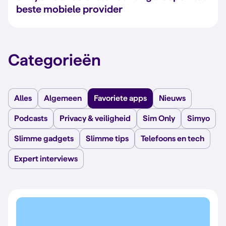
beste mobiele provider
Categorieën
Alles
Algemeen
Favoriete apps
Nieuws
Podcasts
Privacy & veiligheid
Sim Only
Simyo
Slimme gadgets
Slimme tips
Telefoons en tech
Expert interviews