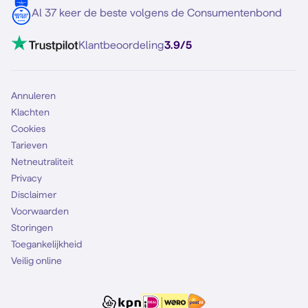
5G internet
Contact
Al 37 keer de beste volgens de Consumentenbond
Mobiel internet
VoLTE 4G bellen
Klantbeoordeling
3.9/5
Mobiel abonnement
Simkaart
Annuleren
Klachten
Cookies
Tarieven
Netneutraliteit
Privacy
Disclaimer
Voorwaarden
Storingen
Toegankelijkheid
Veilig online