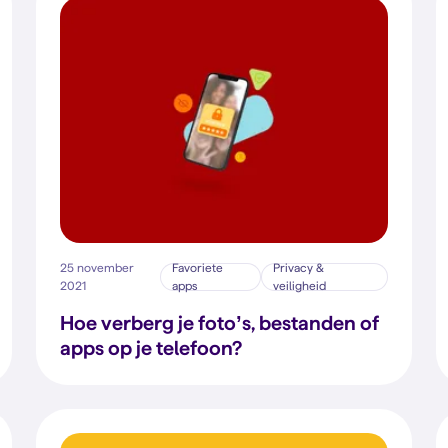
25 november
Favoriete
Privacy &
2021
apps
veiligheid
Hoe verberg je foto’s, bestanden of
apps op je telefoon?