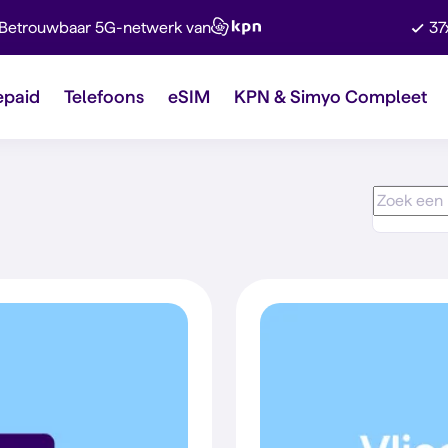
Betrouwbaar 5G-netwerk van
37
epaid
Telefoons
eSIM
KPN & Simyo Compleet