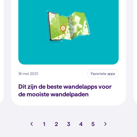
18 mei 2021
Favoriete apps
Dit zijn de beste wandelapps voor
de mooiste wandelpaden
1
2
3
4
5