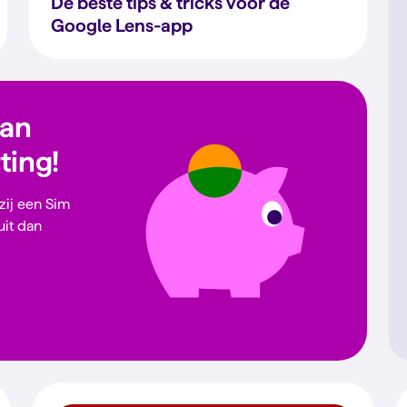
De beste tips & tricks voor de
Google Lens-app
dan
rting!
 zij een Sim
uit dan