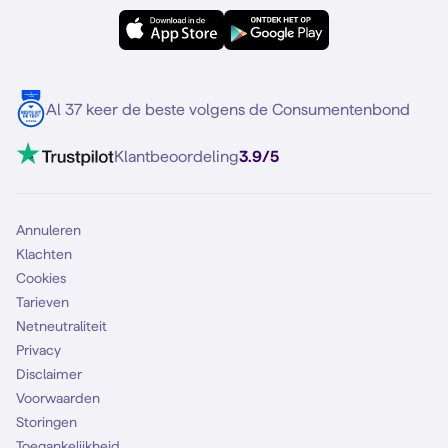
Simyo Compleet
eSIM
Samsung S25
Over Simyo
Samsung
Meerdere nummers
Samsung S25 FE
Blog
5G internet
Contact
Al 37 keer de beste volgens de Consumentenbond
Mobiel internet
VoLTE 4G bellen
Klantbeoordeling
3.9/5
Mobiel abonnement
Simkaart
Annuleren
Klachten
Cookies
Tarieven
Netneutraliteit
Privacy
Disclaimer
Voorwaarden
Storingen
Toegankelijkheid