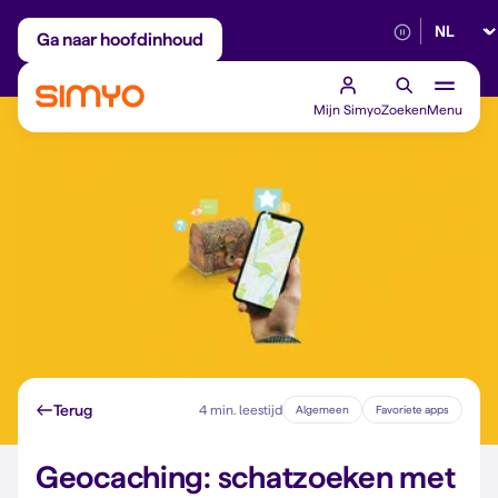
Selectee
Maandelijks aanpasbaar
Betrouwbaar 5G
Ga naar hoofdinhoud
Mijn Simyo
Zoeken
Menu
Terug
4 min. leestijd
Algemeen
Favoriete apps
Geocaching: schatzoeken met