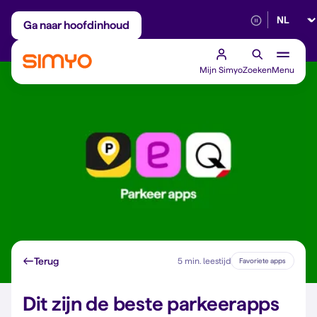
Selectee
Maandelijks aanpasbaar
Betrouwbaar 5G
Ga naar hoofdinhoud
Mijn Simyo
Zoeken
Menu
Terug
5 min. leestijd
Favoriete apps
Dit zijn de beste parkeerapps