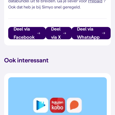
databundel uit te breiden. Ga je liever voor
Prepaid
?
Ook dat heb je bij Simyo snel geregeld.
Deel via
Deel
Deel via
Facebook
via X
WhatsApp
Ook interessant