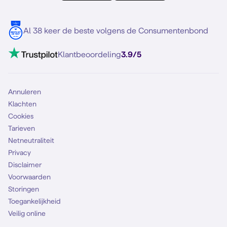
Meerdere nummers
Samsung S25 FE
Blog
5G internet
Contact
Al 38 keer de beste volgens de Consumentenbond
Mobiel internet
VoLTE 4G bellen
Klantbeoordeling
3.9/5
Mobiel abonnement
Simkaart
Annuleren
Klachten
Cookies
Tarieven
Netneutraliteit
Privacy
Disclaimer
Voorwaarden
Storingen
Toegankelijkheid
Veilig online