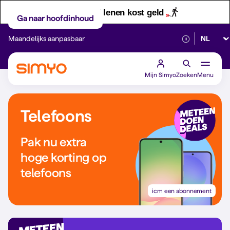
Let op! Geld lenen kost geld
Ga naar hoofdinhoud
Selectee
Maandelijks aanpasbaar
Betrouwbaar 5G
Mijn Simyo
Zoeken
Menu
Telefoons
Pak nu extra
hoge korting op
telefoons
icm een abonnement