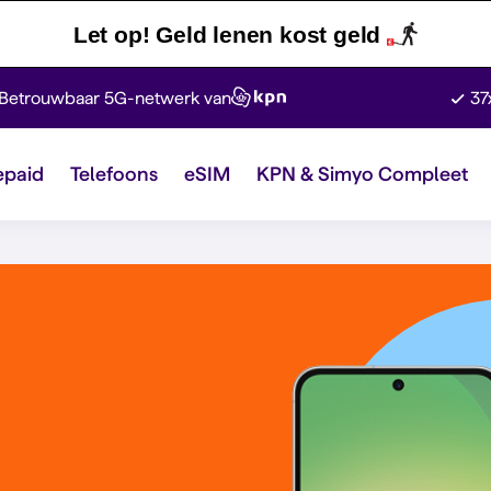
Let op! Geld lenen kost geld
Betrouwbaar 5G-netwerk van
37
epaid
Telefoons
eSIM
KPN & Simyo Compleet