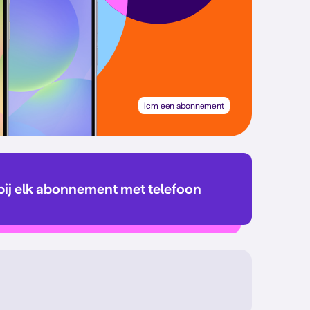
icm een abonnement
bij elk abonnement met telefoon