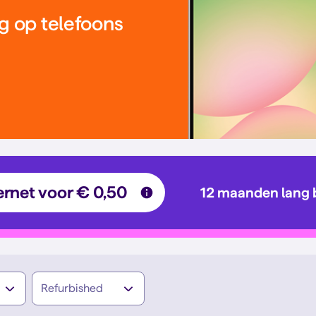
g op telefoons
ernet voor € 0,50
12 maanden lang 
Refurbished