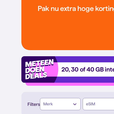
Pak nu extra hoge kortin
20, 30 of 40 GB int
Filters
Merk
eSIM