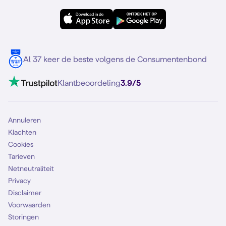
OPPO
Simyo Compleet
eSIM
Samsung S25
Over Simyo
Samsung
Meerdere nummers
Samsung S25 FE
Blog
5G internet
Contact
Al 37 keer de beste volgens de Consumentenbond
Mobiel internet
VoLTE 4G bellen
Klantbeoordeling
3.9/5
Mobiel abonnement
Simkaart
Annuleren
Klachten
Cookies
Tarieven
Netneutraliteit
Privacy
Disclaimer
Voorwaarden
Storingen