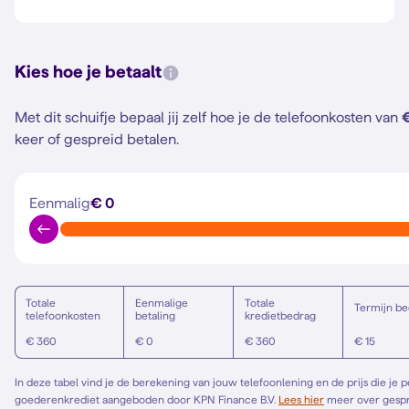
Kies hoe je betaalt
Met dit schuifje bepaal jij zelf hoe je de telefoonkosten van
keer of gespreid betalen.
Eenmalig
€ 0
Totale
Eenmalige
Totale
Termijn be
telefoonkosten
betaling
kredietbedrag
€ 360
€ 0
€ 360
€ 15
In deze tabel vind je de berekening van jouw telefoonlening en de prijs die je 
goederenkrediet aangeboden door KPN Finance B.V.
Lees hier
meer over gespreid betalen. Het Europese standaardformulier vind