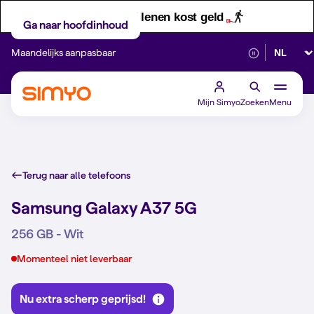
Let op! Geld lenen kost geld
Ga naar hoofdinhoud
Selectee
Maandelijks aanpasbaar
Betrouwbaar 5G
Mijn Simyo
Zoeken
Menu
Terug naar alle telefoons
Samsung Galaxy A37 5G
256 GB - Wit
Momenteel niet leverbaar
Nu extra scherp geprijsd!