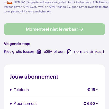
je
hier
. KPN B.V. (Simyo) treedt op als vrijgesteld bemiddelaar voor KPN Finance B.V. en bemiddelt alleen voor KPN Finance B.V.
Verder geven KPN B.V. (Simyo) en KPN Finance B.V. geen advies over de telefoonl
jouw persoonlijke omstandigheden.
Momenteel niet leverbaar
Volgende stap:
Kies gratis tussen
eSIM of een
normale simkaart
Jouw abonnement
Telefoon
€ 15
Abonnement
€ 6,50