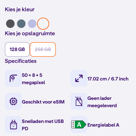
Kies je kleur
Kies je opslagruimte
128 GB
256 GB
Specificaties
50 + 8 + 5
17.02 cm / 6.7 inch
megapixel
Geen lader
Geschikt voor eSIM
meegeleverd
Snelladen met USB
Energielabel A
PD