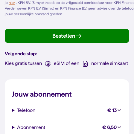
je
hier
. KPN B.V. (Simyo) treedt op als vrijgesteld bemiddelaar voor KPN Finance B.V. en bemiddelt alleen voor KPN Finance B.V.
Verder geven KPN B.V. (Simyo) en KPN Finance B.V. geen advies over de telefoonl
jouw persoonlijke omstandigheden.
Bestellen
Volgende stap:
Kies gratis tussen
eSIM of een
normale simkaart
Jouw abonnement
Telefoon
€ 13
Abonnement
€ 6,50