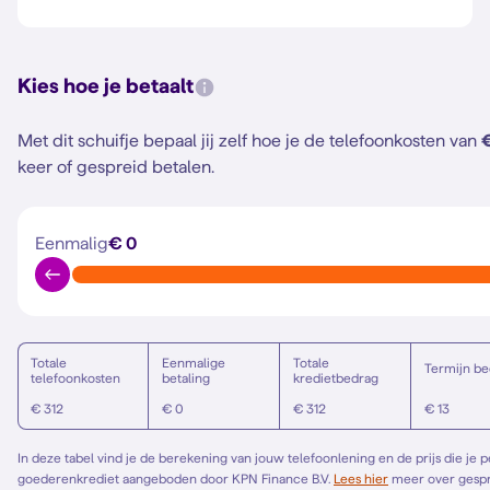
Kies hoe je betaalt
Met dit schuifje bepaal jij zelf hoe je de telefoonkosten van
keer of gespreid betalen.
Eenmalig
€ 0
Totale
Eenmalige
Totale
Termijn be
telefoonkosten
betaling
kredietbedrag
€ 312
€ 0
€ 312
€ 13
In deze tabel vind je de berekening van jouw telefoonlening en de prijs die je 
goederenkrediet aangeboden door KPN Finance B.V.
Lees hier
meer over gespreid betalen. Het Europese standaardformulier vind