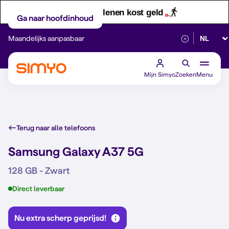
Let op! Geld lenen kost geld
Ga naar hoofdinhoud
Selectee
Maandelijks aanpasbaar
Betrouwbaar 5G
Mijn Simyo
Zoeken
Menu
Terug naar alle telefoons
Samsung Galaxy A37 5G
128 GB - Zwart
Direct leverbaar
Nu extra scherp geprijsd!