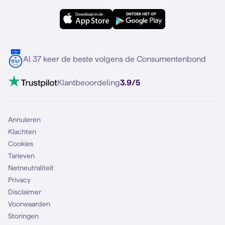
OPPO
Simyo Compleet
eSIM
Samsung S25
Over Simyo
Samsung
Meerdere nummers
Samsung S25 FE
Blog
5G internet
Contact
Al 37 keer de beste volgens de Consumentenbond
Mobiel internet
VoLTE 4G bellen
Klantbeoordeling
3.9/5
Mobiel abonnement
Simkaart
Annuleren
Klachten
Cookies
Tarieven
Netneutraliteit
Privacy
Disclaimer
Voorwaarden
Storingen