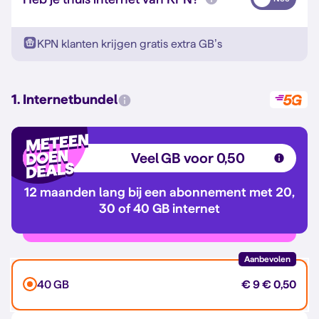
KPN klanten krijgen gratis extra GB’s
1. Internetbundel
Veel GB voor 0,50
12 maanden lang bij een abonnement met 20,
30 of 40 GB internet
Aanbevolen
40 GB
€ 9
€ 0,50