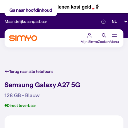
Let op! Geld lenen kost geld
Ga naar hoofdinhoud
Selectee
Maandelijks aanpasbaar
Betrouwbaar 5G
Mijn Simyo
Zoeken
Menu
Terug naar alle telefoons
Samsung Galaxy A27 5G
128 GB - Blauw
Direct leverbaar