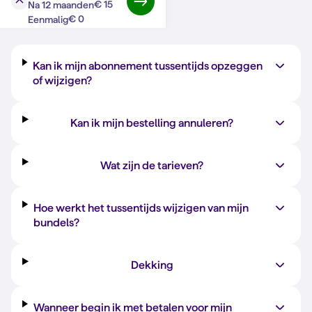
€ 15
Na 12 maanden
Vraag?
Antwoord
€ 0
Eenmalig
Kan ik mijn abonnement tussentijds opzeggen
of wijzigen?
Kan ik mijn bestelling annuleren?
Wat zijn de tarieven?
Hoe werkt het tussentijds wijzigen van mijn
bundels?
Dekking
Wanneer begin ik met betalen voor mijn