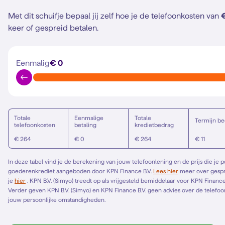
Met dit schuifje bepaal jij zelf hoe je de telefoonkosten van
keer of gespreid betalen.
Eenmalig
€ 0
Totale
Eenmalige
Totale
Termijn be
telefoonkosten
betaling
kredietbedrag
€ 264
€ 0
€ 264
€ 11
In deze tabel vind je de berekening van jouw telefoonlening en de prijs die je 
goederenkrediet aangeboden door KPN Finance B.V.
Lees hier
meer over gespreid betalen. Het Europese standaardformulier vind
je
hier
. KPN B.V. (Simyo) treedt op als vrijgesteld bemiddelaar voor KPN Finance B.V. en bemiddelt alleen voor KPN Finance B.V.
Verder geven KPN B.V. (Simyo) en KPN Finance B.V. geen advies over de telefoonl
jouw persoonlijke omstandigheden.