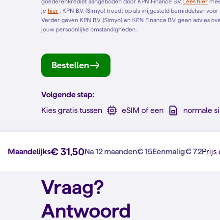
goederenkrediet aangeboden door KPN Finance B.V.
Lees hier
meer over gespreid betalen. Het Europese standaardformulier vind
je
hier
. KPN B.V. (Simyo) treedt op als vrijgesteld bemiddelaar voor KPN Finance B.V. en bemiddelt alleen voor KPN Finance B.V.
Verder geven KPN B.V. (Simyo) en KPN Finance B.V. geen advies over 
jouw persoonlijke omstandigheden.
Bestellen
Volgende stap:
Kies gratis tussen
eSIM of een
normale s
€ 31,50
Maandelijks
Na 12 maanden
€ 15
Eenmalig
€ 72
Prijs
Vraag?
Antwoord