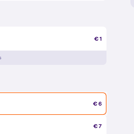
€ 1
s
€ 6
€ 7