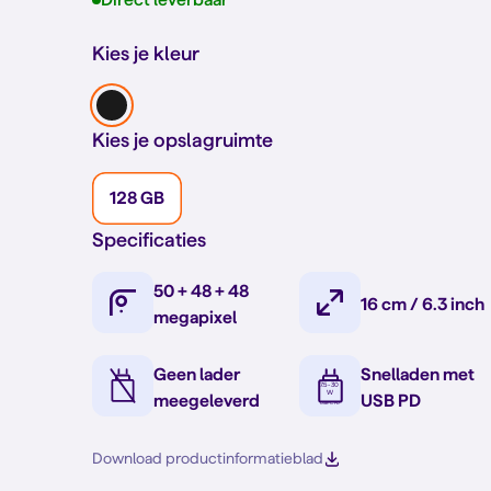
Kies je kleur
Kies je opslagruimte
128 GB
Specificaties
50 + 48 + 48
16 cm / 6.3 inch
megapixel
Geen lader
Snelladen met
meegeleverd
USB PD
Download productinformatieblad