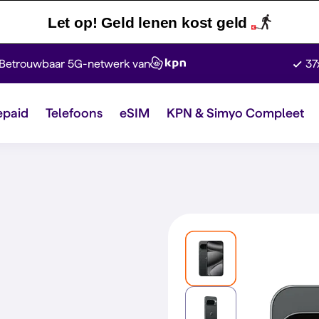
Let op! Geld lenen kost geld
Betrouwbaar 5G-netwerk van
37
epaid
Telefoons
eSIM
KPN & Simyo Compleet