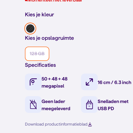
Kies je kleur
Kies je opslagruimte
128 GB
Specificaties
50 + 48 + 48
16 cm / 6.3 inch
megapixel
Geen lader
Snelladen met
meegeleverd
USB PD
Download productinformatieblad