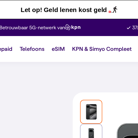
Let op! Geld lenen kost geld
Betrouwbaar 5G-netwerk van
37
epaid
Telefoons
eSIM
KPN & Simyo Compleet