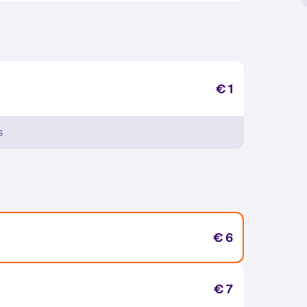
€ 1
s
€ 6
€ 7