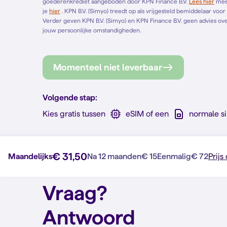
goederenkrediet aangeboden door KPN Finance B.V.
Lees hier
meer over gespreid betalen. Het Europese standaardformulier vind
je
hier
. KPN B.V. (Simyo) treedt op als vrijgesteld bemiddelaar voor KPN Finance B.V. en bemiddelt alleen voor KPN Finance B.V.
Verder geven KPN B.V. (Simyo) en KPN Finance B.V. geen advies over 
jouw persoonlijke omstandigheden.
Momenteel niet leverbaar
Volgende stap:
Kies gratis tussen
eSIM of een
normale s
€ 31,50
Maandelijks
Na 12 maanden
€ 15
Eenmalig
€ 72
Prijs
Vraag?
Antwoord