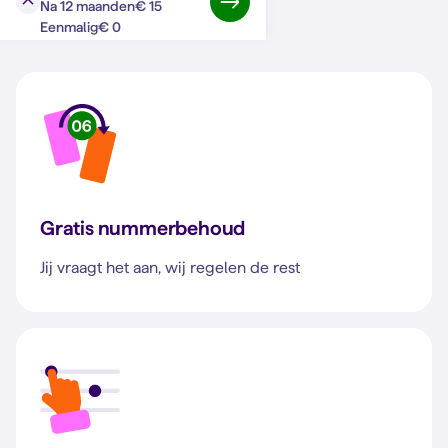
€ 15
Na 12 maanden
Bij Simyo zit je goed
€ 0
Eenmalig
Gratis nummerbehoud
Jij vraagt het aan, wij regelen de rest