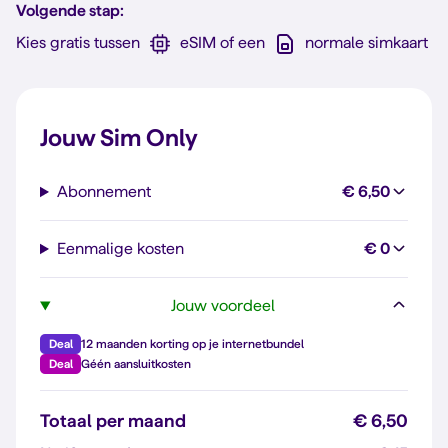
Volgende stap:
Kies gratis tussen
eSIM of een
normale simkaart
Jouw Sim Only
Abonnement
€ 6,50
Eenmalige kosten
€ 0
Jouw voordeel
Deal
12 maanden korting op je internetbundel
Deal
Géén aansluitkosten
Totaal per maand
€ 6,50