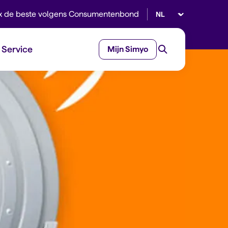
Selecteer taal
x de beste volgens Consumentenbond
Service
Mijn Simyo