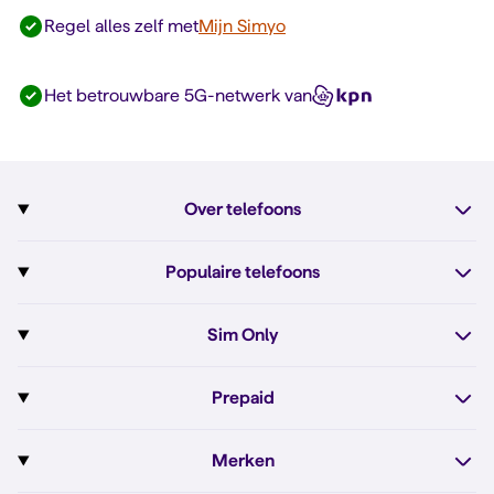
Regel alles zelf met
Mijn Simyo
Het betrouwbare 5G-netwerk van
Over telefoons
Abonnement met telefoon
Populaire telefoons
Informatie over telefoons
Pixel 10
Sim Only
Alle telefoons
Pixel 10a
Sim Only
Prepaid
iPhone 17e
Sim Only internet
Prepaid
iPhone 16
Merken
Onbeperkt bellen
Bestel Prepaid simkaart
iPhone 16e