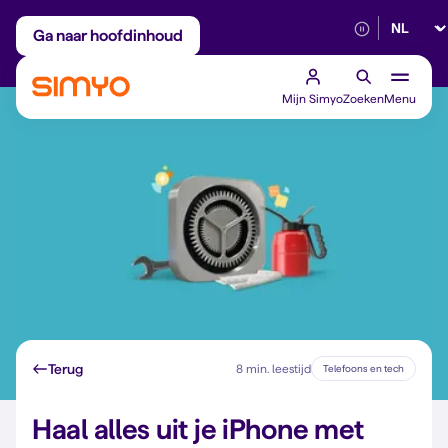
Selectee
Maandelijks aanpasbaar
Betrouwbaar 5G
Ga naar hoofdinhoud
Mijn Simyo
Zoeken
Menu
Terug
8 min. leestijd
Telefoons en tech
Haal alles uit je iPhone met