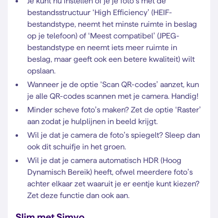
Je kunt nu instellen of je je foto’s met de
bestandsstructuur ‘High Efficiency’ (HEIF-
bestandstype, neemt het minste ruimte in beslag
op je telefoon) of ‘Meest compatibel’ (JPEG-
bestandstype en neemt iets meer ruimte in
beslag, maar geeft ook een betere kwaliteit) wilt
opslaan.
Wanneer je de optie ‘Scan QR-codes’ aanzet, kun
je alle QR-codes scannen met je camera. Handig!
Minder scheve foto’s maken? Zet de optie ‘Raster’
aan zodat je hulplijnen in beeld krijgt.
Wil je dat je camera de foto’s spiegelt? Sleep dan
ook dit schuifje in het groen.
Wil je dat je camera automatisch HDR (Hoog
Dynamisch Bereik) heeft, ofwel meerdere foto’s
achter elkaar zet waaruit je er eentje kunt kiezen?
Zet deze functie dan ook aan.
Slim met Simyo