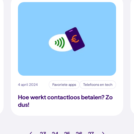
4 april 2024
Favoriete apps
Telefoons en tech
Hoe werkt contactloos betalen? Zo
dus!
23
24
25
26
27