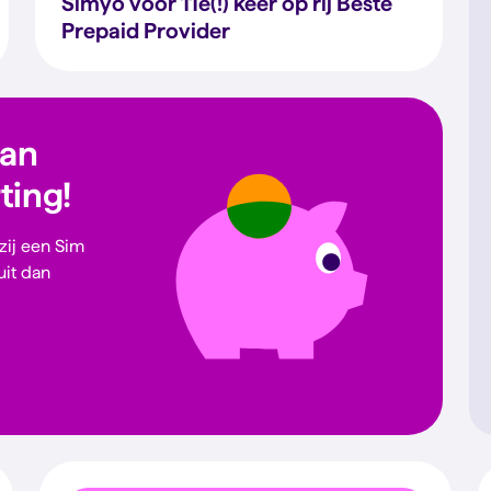
Simyo voor 11e(!) keer op rij Beste
Prepaid Provider
dan
rting!
 zij een Sim
uit dan