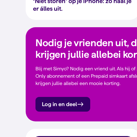
‘Niet storen’ op je iPhone: zo haal je
er álles uit.
Nodig je vrienden uit, 
krijgen jullie allebei ko
Blij met Simyo? Nodig een vriend uit. Als hij of
Only abonnement of een Prepaid simkaart afsl
krijgen jullie allebei een mooie korting.
Log in en deel