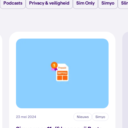
Podcasts
Privacy & veiligheid
Sim Only
Simyo
Sl
23 mei 2024
Nieuws
Simyo