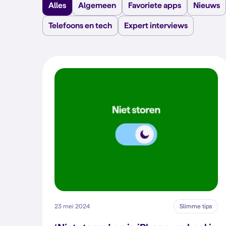
Alles
Algemeen
Favoriete apps
Nieuws
Telefoons en tech
Expert interviews
23 mei 2024
Slimme tips