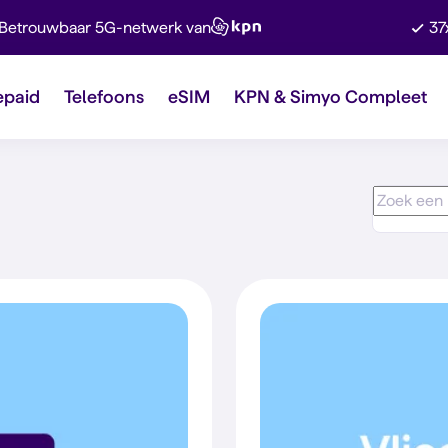
Betrouwbaar 5G-netwerk van
37
epaid
Telefoons
eSIM
KPN & Simyo Compleet