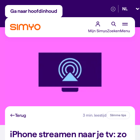
Selectee
Maandelijks aanpasbaar
Betrouwbaar 5G
Ga naar hoofdinhoud
Mijn Simyo
Zoeken
Menu
Terug
3 min. leestijd
Slimme tips
iPhone streamen naar je tv: zo