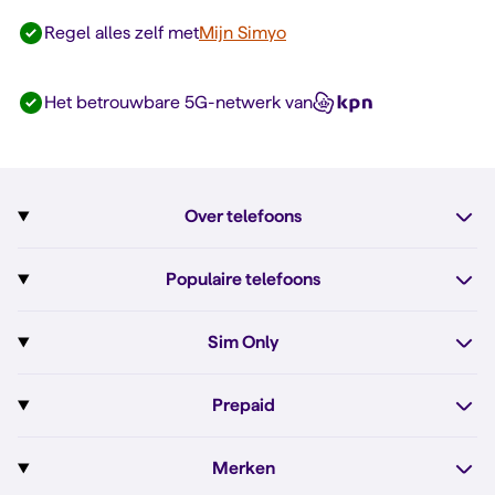
Regel alles zelf met
Mijn Simyo
Het betrouwbare 5G-netwerk van
Over telefoons
Abonnement met telefoon
Populaire telefoons
Informatie over telefoons
Pixel 10
Sim Only
Alle telefoons
Pixel 10a
Sim Only
Prepaid
iPhone 17e
Sim Only internet
Prepaid
iPhone 16
Merken
Onbeperkt bellen
Bestel Prepaid simkaart