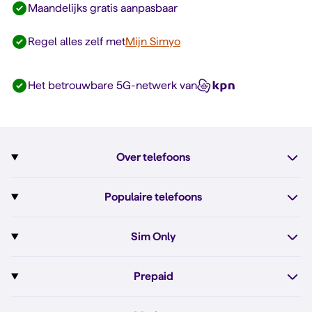
Maandelijks gratis aanpasbaar
Regel alles zelf met
Mijn Simyo
Het betrouwbare 5G-netwerk van
Over telefoons
Abonnement met telefoon
Populaire telefoons
Informatie over telefoons
Pixel 10
Sim Only
Alle telefoons
Pixel 10a
Sim Only
Prepaid
iPhone 17e
Sim Only internet
Prepaid
iPhone 16