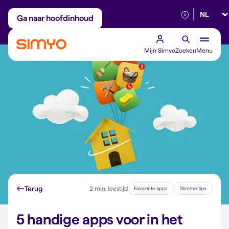
Selectee
Maandelijks aanpasbaar
Betrouwbaar 5G
Ga naar hoofdinhoud
Mijn Simyo
Zoeken
Menu
Terug
2 min. leestijd
Favoriete apps
Slimme tips
5 handige apps voor in het