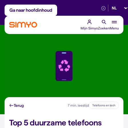
Selectee
Maandelijks aanpasbaar
Betrouwbaar 5G
Ga naar hoofdinhoud
Mijn Simyo
Zoeken
Menu
Terug
7 min. leestijd
Telefoons en tech
Top 5 duurzame telefoons