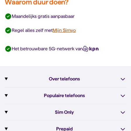
Waarom duur doen?
Maandelijks gratis aanpasbaar
Regel alles zelf met
Mijn Simyo
Het betrouwbare 5G-netwerk van
Over telefoons
Abonnement met telefoon
Populaire telefoons
Informatie over telefoons
Pixel 10
Sim Only
Alle telefoons
Pixel 10a
Sim Only
Prepaid
iPhone 17e