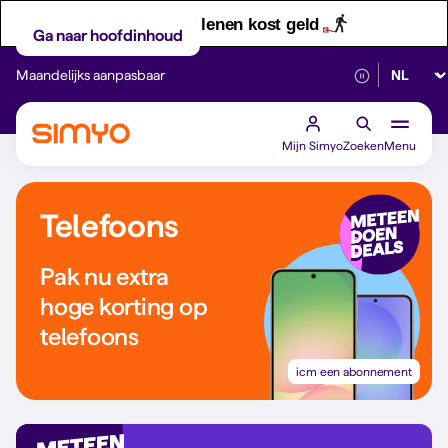
Let op! Geld lenen kost geld
Ga naar hoofdinhoud
Selectee
Maandelijks aanpasbaar
Betrouwbaar 5G
Mijn Simyo
Zoeken
Menu
Telefoons
Pak nu extra
hoge korting op
telefoons
icm een abonnement