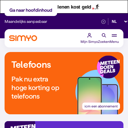
Let op! Geld lenen kost geld
Ga naar hoofdinhoud
Selectee
Maandelijks aanpasbaar
Betrouwbaar 5G
Mijn Simyo
Zoeken
Menu
Telefoons
Pak nu extra
hoge korting op
telefoons
icm een abonnement