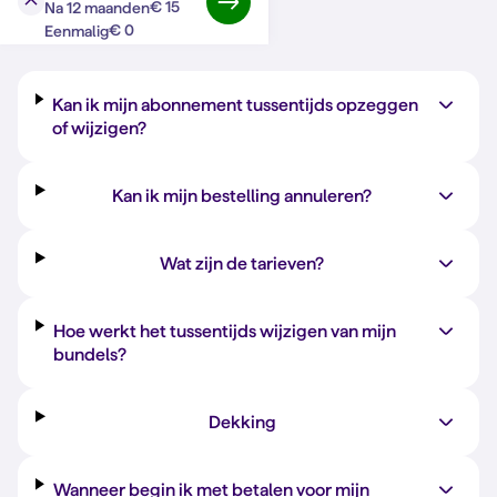
€ 15
Na 12 maanden
Vraag?
Antwoord
€ 0
Eenmalig
Kan ik mijn abonnement tussentijds opzeggen
of wijzigen?
Kan ik mijn bestelling annuleren?
Wat zijn de tarieven?
Hoe werkt het tussentijds wijzigen van mijn
bundels?
Dekking
Wanneer begin ik met betalen voor mijn