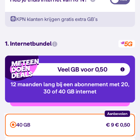
KPN klanten krijgen gratis extra GB’s
1. Internetbundel
Veel GB voor 0,50
12 maanden lang bij een abonnement met 20,
30 of 40 GB internet
Aanbevolen
40 GB
€ 9
€ 0,50