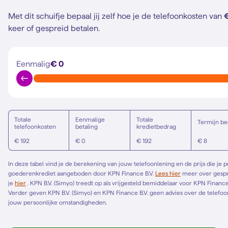
Met dit schuifje bepaal jij zelf hoe je de telefoonkosten van
keer of gespreid betalen.
Eenmalig
€ 0
Totale
Eenmalige
Totale
Termijn be
telefoonkosten
betaling
kredietbedrag
€ 192
€ 0
€ 192
€ 8
In deze tabel vind je de berekening van jouw telefoonlening en de prijs die je 
goederenkrediet aangeboden door KPN Finance B.V.
Lees hier
meer over gespreid betalen. Het Europese standaardformulier vind
je
hier
. KPN B.V. (Simyo) treedt op als vrijgesteld bemiddelaar voor KPN Finance B.V. en bemiddelt alleen voor KPN Finance B.V.
Verder geven KPN B.V. (Simyo) en KPN Finance B.V. geen advies over de telefoonl
jouw persoonlijke omstandigheden.