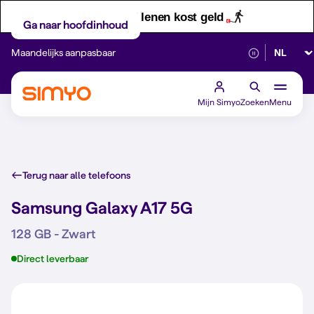
Let op! Geld lenen kost geld
Ga naar hoofdinhoud
Selectee
Maandelijks aanpasbaar
Betrouwbaar 5G
Mijn Simyo
Zoeken
Menu
Terug naar alle telefoons
Samsung Galaxy A17 5G
128 GB - Zwart
Direct leverbaar