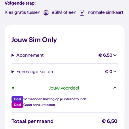
Volgende stap:
Kies gratis tussen
eSIM of een
normale simkaart
Jouw Sim Only
Abonnement
€ 6,50
Eenmalige kosten
€ 0
Jouw voordeel
Deal
12 maanden korting op je internetbundel
Deal
Géén aansluitkosten
Totaal per maand
€ 6,50