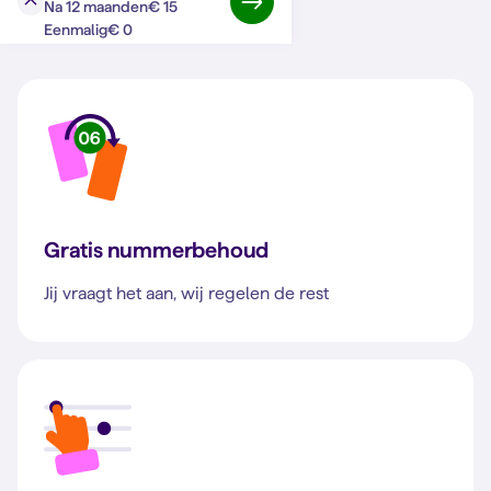
€ 15
Na 12 maanden
Bij Simyo zit je goed
€ 0
Eenmalig
Gratis nummerbehoud
Jij vraagt het aan, wij regelen de rest