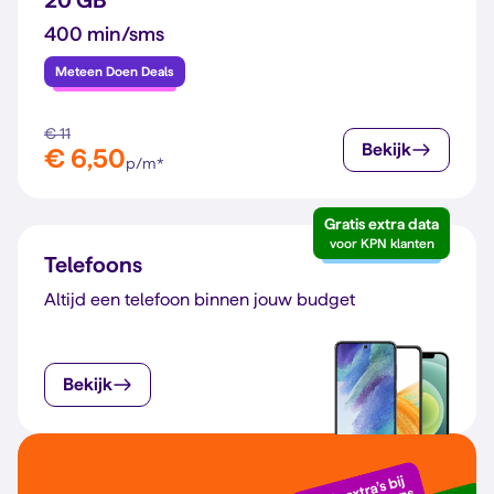
20 GB
400 min/sms
Meteen Doen Deals
€ 11
Bekijk
€ 6,50
p/m*
Gratis extra data
voor KPN klanten
Telefoons
Altijd een telefoon binnen jouw budget
Bekijk