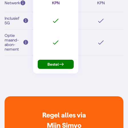
Netwerk
KPN
KPN
Inclusief
5G
Optie
maand­
abon­
nement
Bestel
Regel alles via
Mijn Simyo