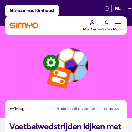
Selectee
Maandelijks aanpasbaar
Betrouwbaar 5G
Ga naar hoofdinhoud
Mijn Simyo
Zoeken
Menu
Terug
5 min. leestijd
Algemeen
Slimme tips
Voetbalwedstrijden kijken met