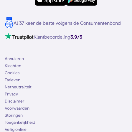
Samsung
Meerdere nummers
Samsung S25 FE
Blog
5G internet
Contact
Al 37 keer de beste volgens de Consumentenbond
Mobiel internet
VoLTE 4G bellen
Klantbeoordeling
3.9/5
Mobiel abonnement
Simkaart
Annuleren
Klachten
Cookies
Tarieven
Netneutraliteit
Privacy
Disclaimer
Voorwaarden
Storingen
Toegankelijkheid
Veilig online