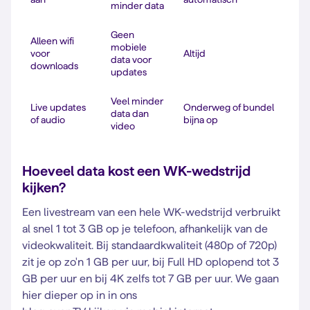
minder data
Geen
Alleen wifi
mobiele
voor
Altijd
data voor
downloads
updates
Veel minder
Live updates
Onderweg of bundel
data dan
of audio
bijna op
video
Hoeveel data kost een WK-wedstrijd
kijken?
Een livestream van een hele WK-wedstrijd verbruikt
al snel 1 tot 3 GB op je telefoon, afhankelijk van de
videokwaliteit. Bij standaardkwaliteit (480p of 720p)
zit je op zo'n 1 GB per uur, bij Full HD oplopend tot 3
GB per uur en bij 4K zelfs tot 7 GB per uur. We gaan
hier dieper op in in ons