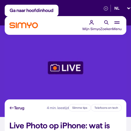
Selectee
Maandelijks aanpasbaar
Betrouwbaar 5G
Ga naar hoofdinhoud
Mijn Simyo
Zoeken
Menu
Terug
4 min. leestijd
Slimme tips
Telefoons en tech
Live Photo op iPhone: wat is