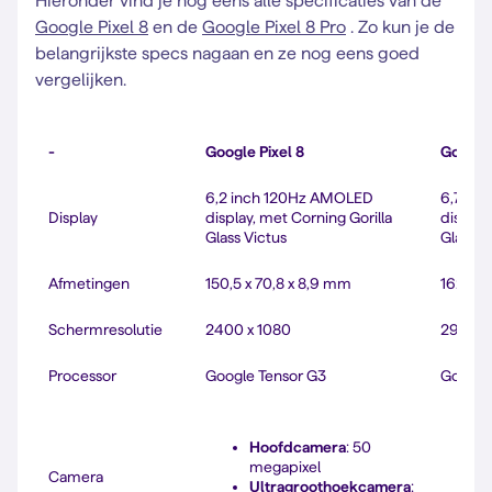
Hieronder vind je nog eens alle specificaties van de
Google Pixel 8
en de
Google Pixel 8 Pro
. Zo kun je de
belangrijkste specs nagaan en ze nog eens goed
vergelijken.
-
Google Pixel 8
Google 
6,2 inch 120Hz AMOLED
6,7 in
Display
display, met Corning Gorilla
display
Glass Victus
Glass V
Afmetingen
150,5 x 70,8 x 8,9 mm
162,6 x
Schermresolutie
2400 x 1080
2992 x
Processor
Google Tensor G3
Google
Hoofdcamera
: 50
megapixel
Camera
Ultragroothoekcamera
: