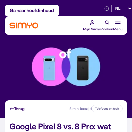
Selectee
Maandelijks aanpasbaar
Betrouwbaar 5G
Ga naar hoofdinhoud
Mijn Simyo
Zoeken
Menu
Terug
5 min. leestijd
Telefoons en tech
Google Pixel 8 vs. 8 Pro: wat