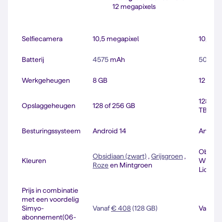
4
12 megapixels
T
Selfiecamera
10,5 megapixel
10,5 me
Batterij
4575
mAh
5050
m
Werkgeheugen
8 GB
12 GB
128 GB,
Opslaggeheugen
128 of 256 GB
TB (enk
Besturingssysteem
Android 14
Androi
Obsidia
Obsidiaan (zwart)
,
Grijsgroen
,
Kleuren
Wit
Roze
en Mintgroen
Lichtb
Prijs in combinatie
met een voordelig
Simyo-
Vanaf
€ 408
(128 GB)
Vanaf
€
abonnement(06-