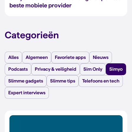
beste mobiele provider
Categorieën
Alles
Algemeen
Favoriete apps
Nieuws
Podcasts
Privacy & veiligheid
Sim Only
Simyo
Slimme gadgets
Slimme tips
Telefoons en tech
Expert interviews