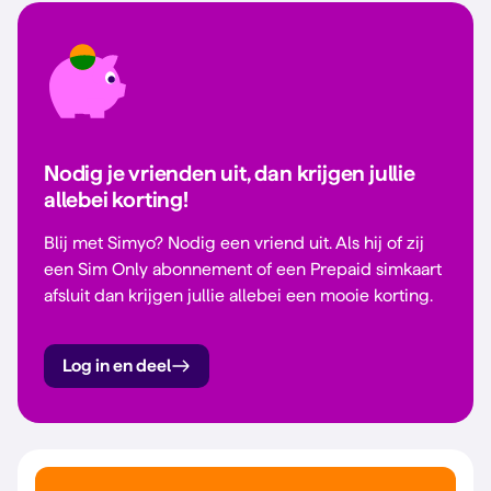
Nodig je vrienden uit, dan krijgen jullie
allebei korting!
Blij met Simyo? Nodig een vriend uit. Als hij of zij
een Sim Only abonnement of een Prepaid simkaart
afsluit dan krijgen jullie allebei een mooie korting.
Log in en deel