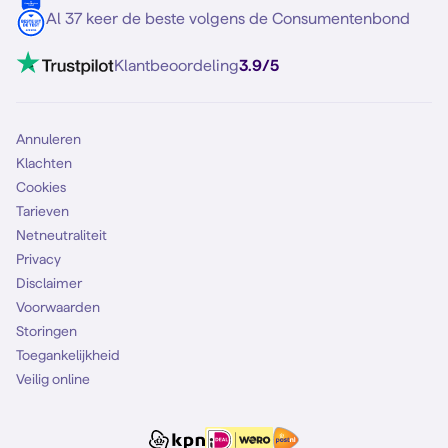
5G internet
Contact
Al 37 keer de beste volgens de Consumentenbond
Mobiel internet
VoLTE 4G bellen
Klantbeoordeling
3.9/5
Mobiel abonnement
Simkaart
Annuleren
Klachten
Cookies
Tarieven
Netneutraliteit
Privacy
Disclaimer
Voorwaarden
Storingen
Toegankelijkheid
Veilig online