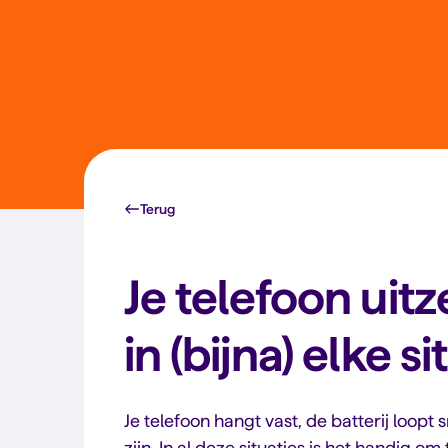
Terug
Je telefoon uitz
in (bijna) elke si
Je telefoon hangt vast, de batterij loopt 
zijn. In al deze situaties is het handig o