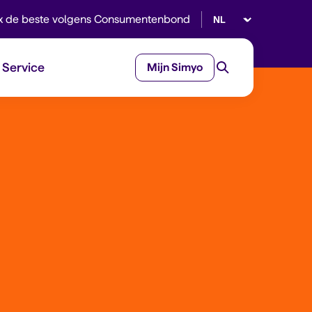
Selecteer taal
x de beste volgens Consumentenbond
Service
Mijn Simyo