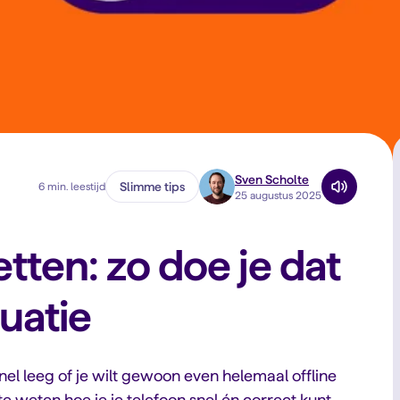
Sven Scholte
Slimme tips
6 min. leestijd
25 augustus 2025
etten: zo doe je dat
tuatie
snel leeg of je wilt gewoon even helemaal offline
m te weten hoe je je telefoon snel én correct kunt