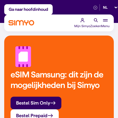
Selectee
Maandelijks aanpasbaar
Betrouwbaar 5G
Ga naar hoofdinhoud
Mijn Simyo
Zoeken
Menu
eSIM Samsung: dit zijn de
mogelijkheden bij Simyo
Bestel Sim Only
Bestel Prepaid