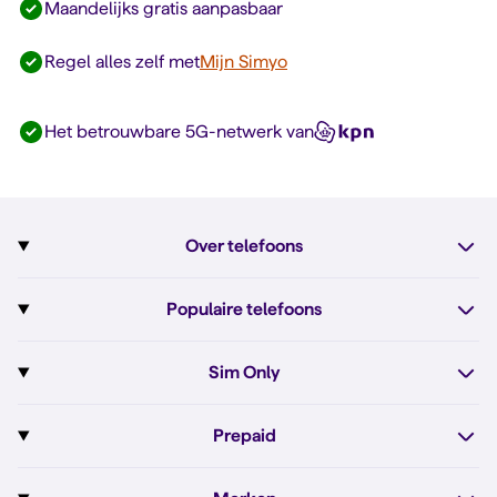
Maandelijks gratis aanpasbaar
Regel alles zelf met
Mijn Simyo
Het betrouwbare 5G-netwerk van
Over telefoons
Abonnement met telefoon
Populaire telefoons
Informatie over telefoons
Pixel 10
Sim Only
Alle telefoons
Pixel 10a
Sim Only
Prepaid
iPhone 17e
Sim Only internet
Prepaid
iPhone 16