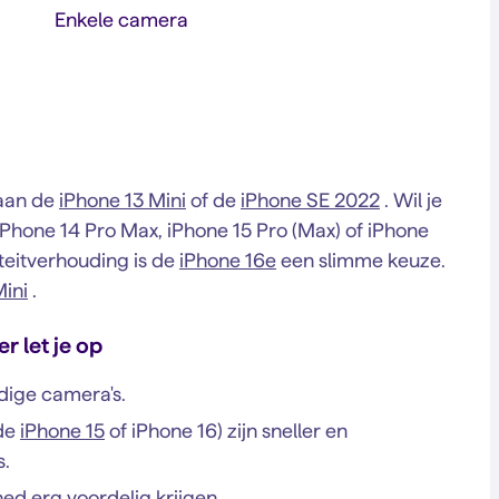
Enkele camera
 aan de
iPhone 13 Mini
of de
iPhone SE 2022
. Wil je
 iPhone 14 Pro Max, iPhone 15 Pro (Max) of iPhone
iteitverhouding is de
iPhone 16e
een slimme keuze.
Mini
.
er let je op
ige camera's.
 de
iPhone 15
of iPhone 16) zijn sneller en
s.
hed
erg voordelig krijgen.