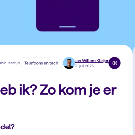
Jan Willem Kleijer
Telefoons en tech
min. leestijd
31 juli 2025
b ik? Zo kom je er
odel?