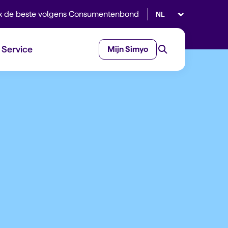
Selecteer taal
x de beste volgens Consumentenbond
Service
Mijn Simyo