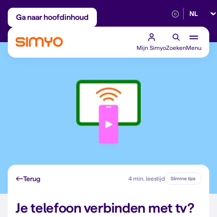
Selectee
Maandelijks aanpasbaar
Betrouwbaar 5G
Ga naar hoofdinhoud
Mijn Simyo
Zoeken
Menu
Terug
4 min. leestijd
Slimme tips
Je telefoon verbinden met tv?