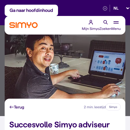
Selectee
Maandelijks aanpasbaar
Betrouwbaar 5G
Ga naar hoofdinhoud
Mijn Simyo
Zoeken
Menu
Terug
2 min. leestijd
Simyo
Succesvolle Simyo adviseur