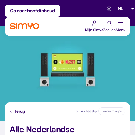
Selectee
Maandelijks aanpasbaar
Betrouwbaar 5G
Ga naar hoofdinhoud
Mijn Simyo
Zoeken
Menu
Terug
5 min. leestijd
Favoriete apps
Alle Nederlandse