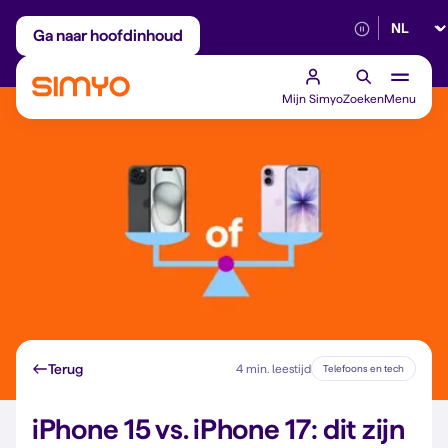
Selectee
Maandelijks aanpasbaar
Betrouwbaar 5G
Ga naar hoofdinhoud
Mijn Simyo
Zoeken
Menu
Terug
4 min. leestijd
Telefoons en tech
iPhone 15 vs. iPhone 17: dit zijn