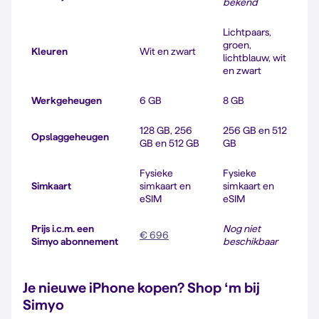
bekend
Lichtpaars,
groen,
Kleuren
Wit en zwart
lichtblauw, wit
en zwart
Werkgeheugen
6 GB
8 GB
128 GB, 256
256 GB en 512
Opslaggeheugen
GB en 512 GB
GB
Fysieke
Fysieke
Simkaart
simkaart en
simkaart en
eSIM
eSIM
Prijs i.c.m. een
Nog niet
€ 696
Simyo abonnement
beschikbaar
Je nieuwe iPhone kopen? Shop ‘m bij
Simyo