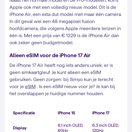
Naast het normale model en de Pro-modellen, komt
Apple ook met een volledig nieuw model. Dit is de
iPhone Air, een exta dut model met maar één camera.
In dit geval wel een 48 megapixel fusion
hoofdcamera, die volgens Apple meerdere lenzen in
één is. Met een prijs van € 1229 is de iPhone Air dan
ook zeker geen budgetmodel.
Alleen eSIM voor de iPhone 17 Air
De iPhone 17 Air heeft nog iets anders uniek: er is
geen simkaartgleuf. Je kunt alleen een eSIM
gebruiken. Geen zorgen: bij Simyo kun je terecht
voor je
eSIM
. Is een eSIM nieuw voor je? Je kan bij
het overstappen je huidige nummer houden.
Specificatie
iPhone 15
iPhone 17
6,1 inch OLED,
6,3 inch OLED,
Display
60Hz
120Hz