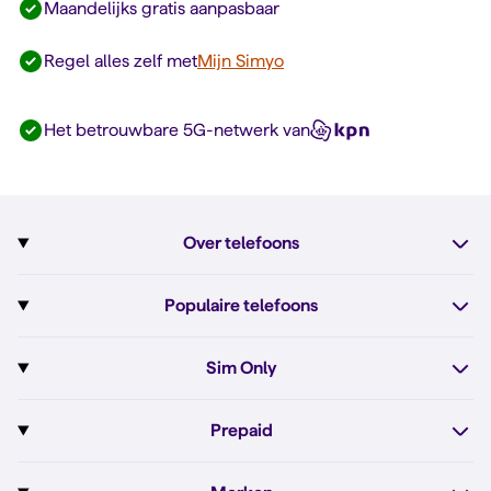
Maandelijks gratis aanpasbaar
Regel alles zelf met
Mijn Simyo
Het betrouwbare 5G-netwerk van
Over telefoons
Abonnement met telefoon
Populaire telefoons
Informatie over telefoons
Pixel 10
Sim Only
Alle telefoons
Pixel 10a
Sim Only
Prepaid
iPhone 17e
Sim Only internet
Prepaid
iPhone 16