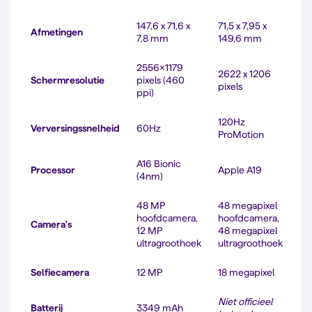
147,6 x 71,6 x
71,5 x 7,95 x
Afmetingen
7,8 mm
149,6 mm
2556x1179
2622 x 1206
Schermresolutie
pixels (460
pixels
ppi)
120Hz
Verversingssnelheid
60Hz
ProMotion
A16 Bionic
Processor
Apple A19
(4nm)
48 MP
48 megapixel
hoofdcamera,
hoofdcamera,
Camera's
12 MP
48 megapixel
ultragroothoek
ultragroothoek
Selfiecamera
12 MP
18 megapixel
Niet officieel
Batterij
3349 mAh