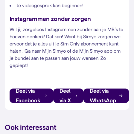
Je videogesprek kan beginnen!
Instagrammen zonder zorgen
Wil jij zorgeloos Instagrammen zonder aan je MB’s te
hoeven denken? Dat kan! Want bij Simyo zorgen we
ervoor dat je alles uit je
Sim Only abonnement
kunt
halen . Ga naar
Mijn Simyo
of de
Mijn Simyo app
om
je bundel aan te passen aan jouw wensen. Zo
gepiept!
Deel via
Deel
Deel via
Facebook
via X
WhatsApp
Ook interessant