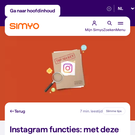
Selectee
Maandelijks aanpasbaar
Betrouwbaar 5G
Ga naar hoofdinhoud
Mijn Simyo
Zoeken
Menu
Terug
7 min. leestijd
Slimme tips
Instagram functies: met deze