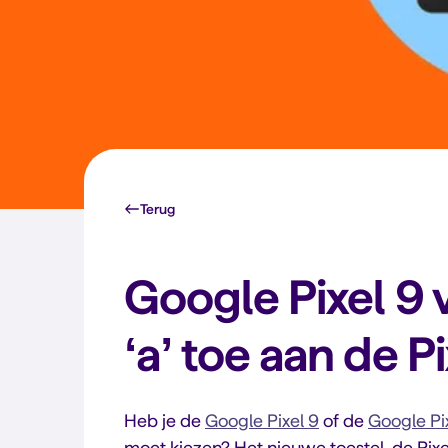
Terug
Google Pixel 9 v
‘a’ toe aan de Pi
Heb je de
Google Pixel 9
of de
Google Pi
moet kiezen? Het nieuwe toestel, de Pixe