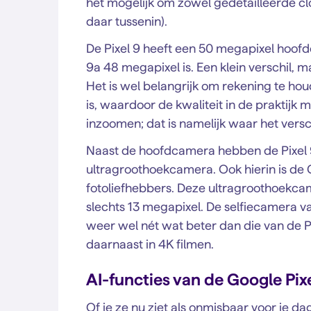
het mogelijk om zowel gedetailleerde cl
daar tussenin).
De Pixel 9 heeft een 50 megapixel hoofd
9a 48 megapixel is. Een klein verschil, ma
Het is wel belangrijk om rekening te hou
is, waardoor de kwaliteit in de praktijk 
inzoomen; dat is namelijk waar het versc
Naast de hoofdcamera hebben de Pixel 9 
ultragroothoekcamera. Ook hierin is de 
fotoliefhebbers. Deze ultragroothoekcam
slechts 13 megapixel. De selfiecamera v
weer wel nét wat beter dan die van de P
daarnaast in 4K filmen.
AI-functies van de Google Pix
Of je ze nu ziet als onmisbaar voor je da