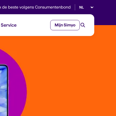
Selecteer taal
x de beste volgens Consumentenbond
Service
Mijn Simyo