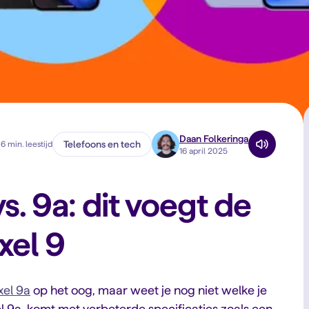
Daan Folkeringa
Telefoons en tech
6 min. leestijd
16 april 2025
s. 9a: dit voegt de
xel 9
xel 9a
op het oog, maar weet je nog niet welke je
l 9a, komt met verbeterde specificaties zoals een