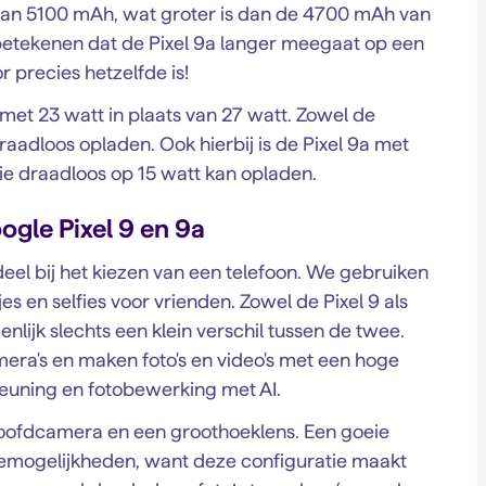
t van 5100 mAh, wat groter is dan de 4700 mAh van
n betekenen dat de Pixel 9a langer meegaat op een
 precies hetzelfde is!
 met 23 watt in plaats van 27 watt. Zowel de
raadloos opladen. Ook hierbij is de Pixel 9a met
die draadloos op 15 watt kan opladen.
gle Pixel 9 en 9a
eel bij het kiezen van een telefoon. We gebruiken
es en selfies voor vrienden. Zowel de Pixel 9 als
igenlijk slechts een klein verschil tussen de twee.
era's en maken foto's en video's met een hoge
teuning en fotobewerking met AI.
 hoofdcamera en een groothoeklens. Een goeie
fiemogelijkheden, want deze configuratie maakt