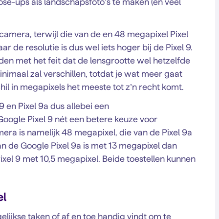
ose-ups als landschapsfoto’s te maken (en veel
camera, terwijl die van de en 48 megapixel Pixel
ar de resolutie is dus wel iets hoger bij de Pixel 9.
den met het feit dat de lensgrootte wel hetzelfde
minimaal zal verschillen, totdat je wat meer gaat
hil in megapixels het meeste tot z’n recht komt.
en Pixel 9a dus allebei een
Google Pixel 9 nét een betere keuze voor
era is namelijk 48 megapixel, die van de Pixel 9a
an de Google Pixel 9a is met 13 megapixel dan
ixel 9 met 10,5 megapixel. Beide toestellen kunnen
el
gelijkse taken of af en toe handig vindt om te