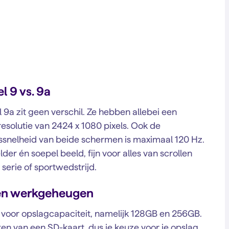
l 9 vs. 9a
l 9a zit geen verschil. Ze hebben allebei een
esolutie van 2424 x 1080 pixels. Ook de
ngssnelheid van beide schermen is maximaal 120 Hz.
er én soepel beeld, fijn voor alles van scrollen
 serie of sportwedstrijd.
g en werkgeheugen
 voor opslagcapaciteit, namelijk 128GB en 256GB.
en van een SD-kaart, dus je keuze voor je opslag