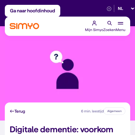
Selectee
Maandelijks aanpasbaar
Betrouwbaar 5G
Ga naar hoofdinhoud
Mijn Simyo
Zoeken
Menu
Terug
6 min. leestijd
Algemeen
Digitale dementie: voorkom