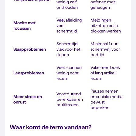
weinig zelf
oefenen met
onthouden
geheugen
Veel afleiding,
Meldingen
Moeite met
veel
uitzetten en in
focussen
schermtijd
blokken werken
Schermtijd
Minimaal 1 uur
Slaapproblemen
vlak voor het
schermvrij voor
slapen
bedtijd
Veel scannen,
Vaker een boek
Leesproblemen
weinig echt
of lang artikel
lezen
lezen
Pauzes nemen
Voortdurend
Meer stress en
en sociale media
bereikbaar en
onrust
bewust
multitasken
beperken
Waar komt de term vandaan?