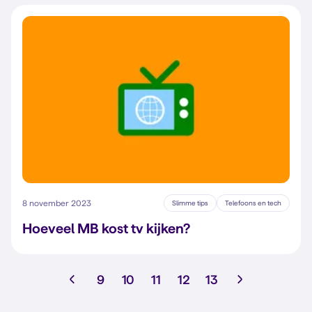
8 november 2023
Slimme tips
Telefoons en tech
Hoeveel MB kost tv kijken?
9
10
11
12
13