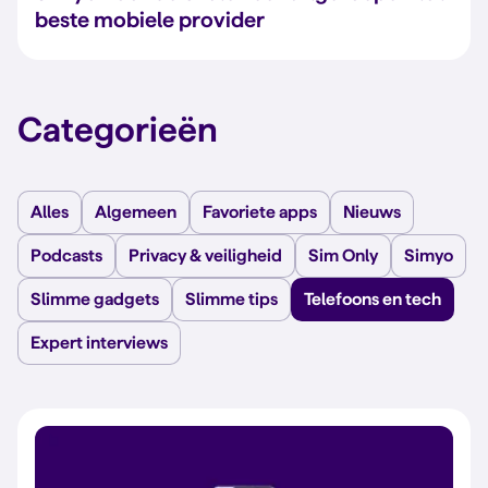
beste mobiele provider
Categorieën
Alles
Algemeen
Favoriete apps
Nieuws
Podcasts
Privacy & veiligheid
Sim Only
Simyo
Slimme gadgets
Slimme tips
Telefoons en tech
Expert interviews