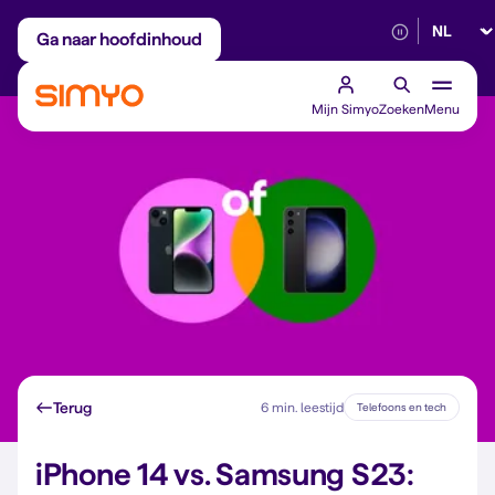
Selectee
Maandelijks aanpasbaar
Betrouwbaar 5G
Ga naar hoofdinhoud
Mijn Simyo
Zoeken
Menu
Terug
6 min. leestijd
Telefoons en tech
iPhone 14 vs. Samsung S23: