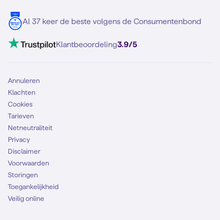
Blog
5G internet
Contact
Al 37 keer de beste volgens de Consumentenbond
Mobiel internet
VoLTE 4G bellen
Klantbeoordeling
3.9/5
Mobiel abonnement
Simkaart
Annuleren
Klachten
Cookies
Tarieven
Netneutraliteit
Privacy
Disclaimer
Voorwaarden
Storingen
Toegankelijkheid
Veilig online