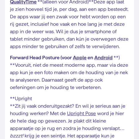
QualityTime
**(alleen voor Android)**Deze app laat
je zien hoeveel tijd je, per dag, aan een app besteedt.
De apps waar jij een zwak voor hebt worden op een
rij gezet, inclusief hoe vaak en hoe lang je met deze
app in de weer was. Wil je dus je smartphone of
tablet minder gebruiken, dan kún je overwegen deze
apps minder te gebruiken of zelfs te verwijderen.
Forward Head Posture (voor
Apple
en
Android
**)
**Vooruit, niet de meest moderne app, maar via deze
app kun je een foto maken om de houding van je nek
te analyseren. Daarnaast geeft de app ook
oefeningen om je houding te verbeteren.
**Upright
**Zit jij vaak onderuitgezakt? En wil je serieus aan je
houding werken? Met de
Upright Pose
word je hier
de hele dag op gewezen. Je plakt dit kleine
apparaatje op je rug en zodra je houding verslapt…
bzzzt!
krijg je een seintje. Het apparaatje kun je