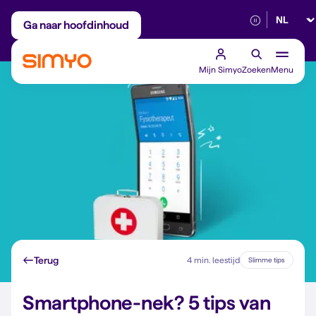
Selectee
Maandelijks aanpasbaar
Betrouwbaar 5G
Ga naar hoofdinhoud
Mijn Simyo
Zoeken
Menu
Terug
4 min. leestijd
Slimme tips
Smartphone-nek? 5 tips van